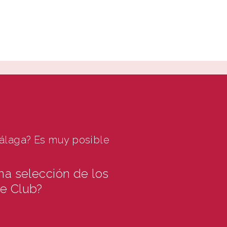
INSTAGRAM
SPOTIFY
BLOG
MI CUENTA
Málaga? Es muy posible
na selección de los
te Club?