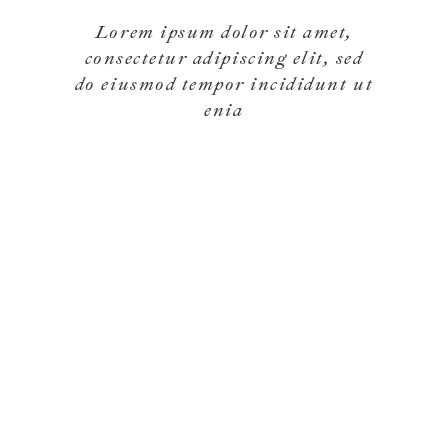
Lorem ipsum dolor sit amet,
consectetur adipiscing elit, sed
do eiusmod tempor incididunt ut
enia
purchased farm of wine
1997
Mauris mollis eros eu tortor
luctus posuere. Nam leo
mauris, aliquet dictum dolor