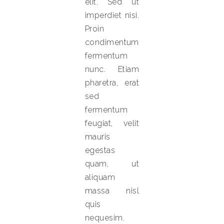
elit. Sed ut
imperdiet nisi.
Proin
condimentum
fermentum
nunc. Etiam
pharetra, erat
sed
fermentum
feugiat, velit
mauris
egestas
quam, ut
aliquam
massa nisl
quis
nequesim.