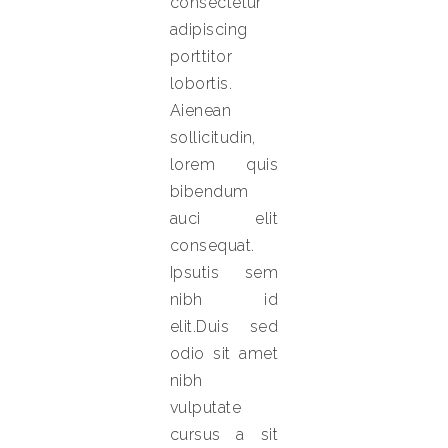
consectetur
adipiscing
porttitor
lobortis.
Aienean
sollicitudin,
lorem quis
bibendum
auci elit
consequat.
Ipsutis sem
nibh id
elit.Duis sed
odio sit amet
nibh
vulputate
cursus a sit