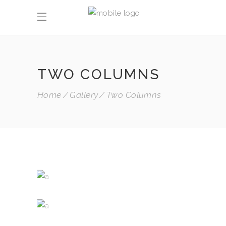
TWO COLUMNS
Home
Gallery
Two Columns
WHITE WINE
Nature
RED WINE
Photography