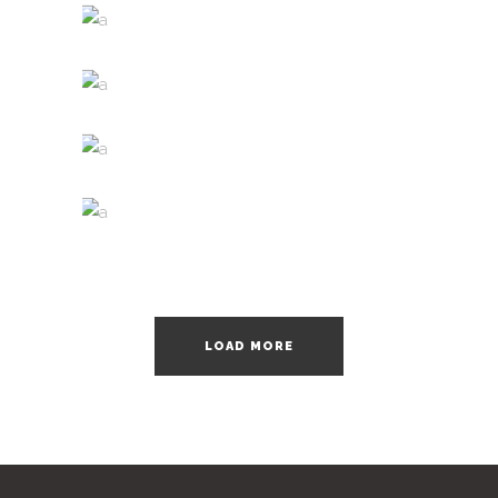
WINE SHOP
Details
WINEYARDS
Nature
WINE CLUB
Photography
THE WINERY
Details
LOAD MORE