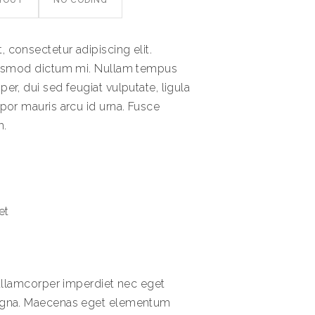
YOUT
NO CODING
 consectetur adipiscing elit.
euismod dictum mi. Nullam tempus
er, dui sed feugiat vulputate, ligula
mpor mauris arcu id urna. Fusce
m.
et
s
t ullamcorper imperdiet nec eget
magna. Maecenas eget elementum