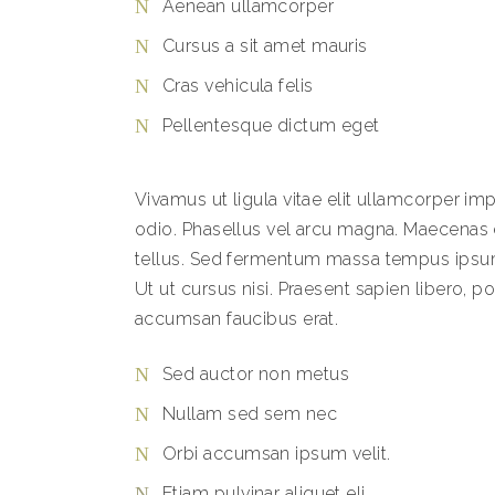
Aenean ullamcorper
Cursus a sit amet mauris
Cras vehicula felis
Pellentesque dictum eget
Vivamus ut ligula vitae elit ullamcorper im
odio. Phasellus vel arcu magna. Maecena
tellus. Sed fermentum massa tempus ipsum
Ut ut cursus nisi. Praesent sapien libero, port
accumsan faucibus erat.
Sed auctor non metus
Nullam sed sem nec
Orbi accumsan ipsum velit.
Etiam pulvinar aliquet eli