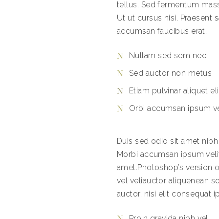
tellus. Sed fermentum mas
Ut ut cursus nisi. Praesent sa
accumsan faucibus erat.
Nullam sed sem nec
Sed auctor non metus
Etiam pulvinar aliquet eli
Orbi accumsan ipsum vel
Duis sed odio sit amet nibh
Morbi accumsan ipsum velit n
amet.Photoshop’s version o
vel veliauctor aliquenean s
auctor, nisi elit consequat ip
Proin gravida nibh vel