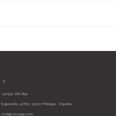
+34 951 768 694
Esperanto, 4 Of10, 29007 Málaga – España.
club@viznaga.com