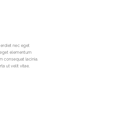
perdiet nec eget
s eget elementum
 consequat lacinia.
a ut velit vitae,