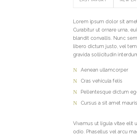
EASY IMPORT
NEW LA
Lorem ipsum dolor sit amet,
Curabitur ut ornare urna, 
blandit convallis. Nunc semp
libero dictum justo, vel te
gravida sollicitudin interdu
Aenean ullamcorper
Cras vehicula felis
Pellentesque dictum eg
Cursus a sit amet mauri
Vivamus ut ligula vitae eli
odio. Phasellus vel arcu 