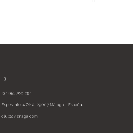
+34 951 768 694
Esperanto, 4 Of10, 29007 Málaga – España.
club@viznaga.com